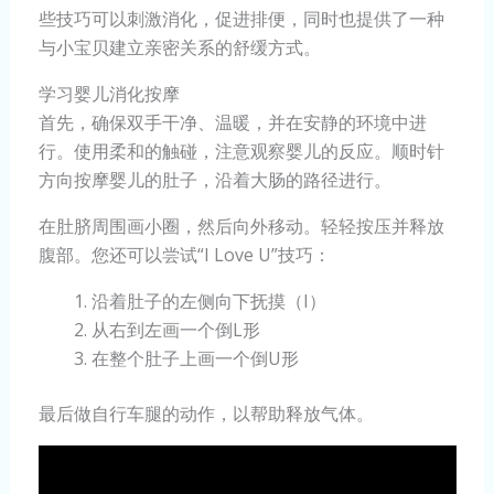
些技巧可以刺激消化，促进排便，同时也提供了一种
与小宝贝建立亲密关系的舒缓方式。
学习婴儿消化按摩
首先，确保双手干净、温暖，并在安静的环境中进
行。使用柔和的触碰，注意观察婴儿的反应。顺时针
方向按摩婴儿的肚子，沿着大肠的路径进行。
在肚脐周围画小圈，然后向外移动。轻轻按压并释放
腹部。您还可以尝试“I Love U”技巧：
沿着肚子的左侧向下抚摸（I）
从右到左画一个倒L形
在整个肚子上画一个倒U形
最后做自行车腿的动作，以帮助释放气体。